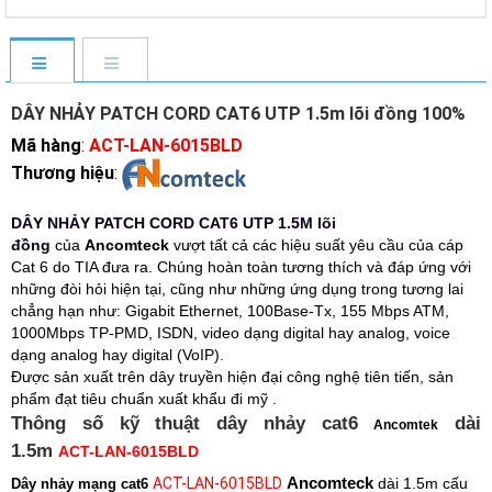
DÂY NHẢY PATCH CORD CAT6 UTP 1.5m lõi đồng 100%
Mã hàng
:
ACT-LAN-6015BLD
Thương hiệu
:
DÂY NHẢY PATCH CORD CAT6 UTP 1.5M lõi
đồng
của
Ancomteck
vượt tất cả các hiệu suất yêu cầu của cáp
Cat 6 do TIA đưa ra. Chúng hoàn toàn tương thích và đáp ứng với
những đòi hỏi hiện tại, cũng như những ứng dụng trong tương lai
chẳng hạn như: Gigabit Ethernet, 100Base-Tx, 155 Mbps ATM,
1000Mbps TP-PMD, ISDN, video dạng digital hay analog, voice
dạng analog hay digital (VoIP).
Được sản xuất trên dây truyền hiện đại công nghệ tiên tiến, sản
phẩm đạt tiêu chuẩn xuất khẩu đi mỹ .
Thông số kỹ thuật dây nhảy cat6
dài
Ancomtek
1.5m
ACT-LAN-6015BLD
Ancomteck
ACT-LAN-6015BLD
dài 1.5m cấu
Dây nhảy mạng cat6