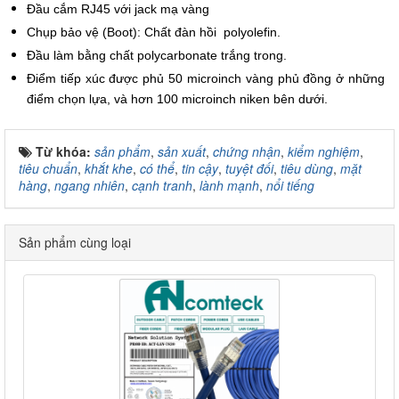
Đầu cắm RJ45 với jack mạ vàng
Chụp bảo vệ (Boot): Chất đàn hồi polyolefin.
Đầu làm bằng chất polycarbonate trắng trong.
Điểm tiếp xúc được phủ 50 microinch vàng phủ đồng ở những
điểm chọn lựa, và hơn 100 microinch niken bên dưới.
Từ khóa:
sản phẩm
,
sản xuất
,
chứng nhận
,
kiểm nghiệm
,
tiêu chuẩn
,
khắt khe
,
có thể
,
tin cậy
,
tuyệt đối
,
tiêu dùng
,
mặt
hàng
,
ngang nhiên
,
cạnh tranh
,
lành mạnh
,
nổi tiếng
Sản phẩm cùng loại