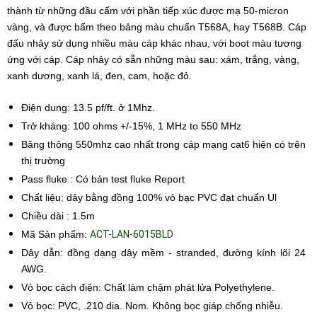
thành từ những đầu cấm với phần tiếp xúc được mạ 50-micron
vàng, và được bấm theo bảng màu chuẩn T568A, hay T568B. Cáp
đấu nhảy sử dụng nhiều màu cáp khác nhau, với boot màu tương
ứng với cáp. Cáp nhảy có sẵn những màu sau: xám, trắng, vàng,
xanh dương, xanh lá, đen, cam, hoặc đỏ.
Điện dung: 13.5 pf/ft. ở 1Mhz.
Trở kháng: 100 ohms +/-15%, 1 MHz to 550 MHz
Băng thông 550mhz cao nhất trong cáp mạng cat6 hiện có trên
thị trường
Pass fluke : Có bản test fluke Report
Chất liệu: dây bằng đồng 100% vỏ bạc PVC đạt chuẩn Ul
Chiều dài : 1.5m
Mã Sản phẩm:
ACT-LAN-6015BLD
Dây dẫn: đồng dạng dây mềm - stranded, đường kính lõi 24
AWG.
Vỏ bọc cách điện: Chất làm chậm phát lửa Polyethylene.
Vỏ bọc: PVC, .210 dia. Nom. Không bọc giáp chống nhiễu.