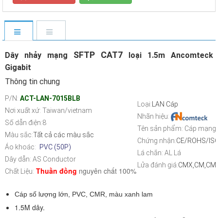
SFTP CAT7
Dây nhảy mạng
loại 1.5m Ancomteck
Gigabit
Thông tin chung
P/N:
ACT-LAN-7015BLB
Loại
:
LAN Cáp
Nơi xuất xứ: Taiwan/vietnam
Nhãn hiệu:
Số dẫn điện:8
Tên sản phẩm
: Cáp mạng
Màu sắc:
Tất cả các màu sắc
Chứng nhận
:
CE/ROHS/IS
Áo khoác:
PVC (50P)
Lá chắn
: AL Lá
Dây dẫn
: AS
Conductor
Lửa đánh giá
:
CMX,CM,CM
Thuần đồng
nguyên chất 100%
Chất
Liệu
:
Cáp số lượng lớn, PVC, CMR, màu xanh lam
1.5M dây.