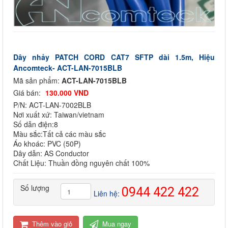
Dây nhảy PATCH CORD CAT7 SFTP dài 1.5m, Hiệu
Ancomteck- ACT-LAN-7015BLB
Mã sản phẩm:
ACT-LAN-7015BLB
Giá bán:
130.000 VND
P/N: ACT-LAN-7002BLB
Nơi xuất xứ: Taiwan/vietnam
Số dẫn điện:8
Màu sắc:Tất cả các màu sắc
Áo khoác: PVC (50P)
Dây dẫn: AS Conductor
Chất Liệu: Thuần đồng nguyên chất 100%
Số lượng
0944 422 422
Liên hệ:
Thêm vào giỏ
Mua ngay