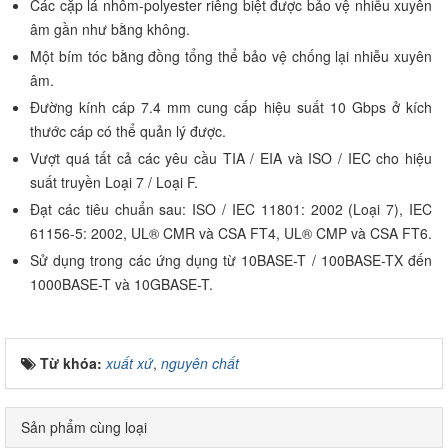
Các cặp lá nhôm-polyester riêng biệt được bảo vệ nhiễu xuyên
âm gần như bằng không.
Một bím tóc bằng đồng tổng thể bảo vệ chống lại nhiễu xuyên
âm.
Đường kính cáp 7.4 mm cung cấp hiệu suất 10 Gbps ở kích
thước cáp có thể quản lý được.
Vượt quá tất cả các yêu cầu TIA / EIA và ISO / IEC cho hiệu
suất truyền Loại 7 / Loại F.
Đạt các tiêu chuẩn sau: ISO / IEC 11801: 2002 (Loại 7), IEC
61156-5: 2002, UL® CMR và CSA FT4, UL® CMP và CSA FT6.
Sử dụng trong các ứng dụng từ 10BASE-T / 100BASE-TX đến
1000BASE-T và 10GBASE-T.
Từ khóa:
xuất xứ
,
nguyên chất
Sản phẩm cùng loại