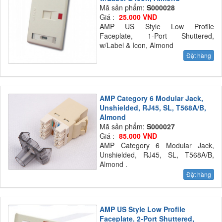
Mã sản phẩm:
S000028
Giá :
25.000 VND
AMP US Style Low Profile
Faceplate, 1-Port Shuttered,
w/Label & Icon, Almond
Đặt hàng
AMP Category 6 Modular Jack,
Unshielded, RJ45, SL, T568A/B,
Almond
Mã sản phẩm:
S000027
Giá :
85.000 VND
AMP Category 6 Modular Jack,
Unshielded, RJ45, SL, T568A/B,
Almond .
Đặt hàng
AMP US Style Low Profile
Faceplate, 2-Port Shuttered,