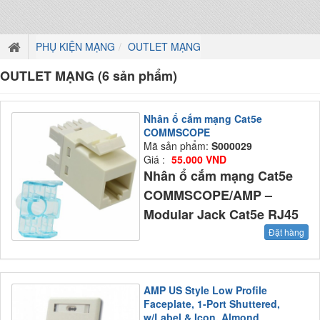
PHỤ KIỆN MẠNG
OUTLET MẠNG
OUTLET MẠNG (6 sản phẩm)
Nhân ổ cắm mạng Cat5e
COMMSCOPE
Mã sản phẩm:
S000029
Giá :
55.000 VND
Nhân ổ cắm mạng Cat5e
COMMSCOPE/AMP –
Modular Jack Cat5e RJ45
Đặt hàng
AMP US Style Low Profile
Faceplate, 1-Port Shuttered,
w/Label & Icon, Almond