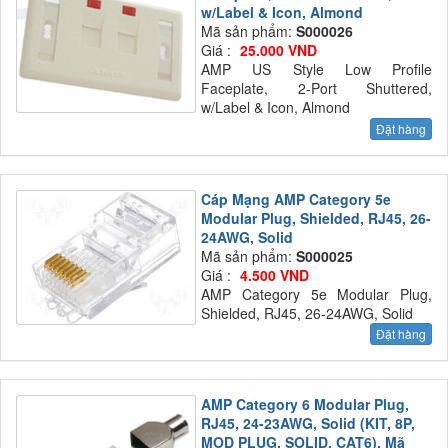
w/Label & Icon, Almond
Mã sản phẩm:
S000026
Giá :
25.000 VND
AMP US Style Low Profile
Faceplate, 2-Port Shuttered,
w/Label & Icon, Almond
Đặt hàng
Cáp Mạng AMP Category 5e
Modular Plug, Shielded, RJ45, 26-
24AWG, Solid
Mã sản phẩm:
S000025
Giá :
4.500 VND
AMP Category 5e Modular Plug,
Shielded, RJ45, 26-24AWG, Solid
Đặt hàng
AMP Category 6 Modular Plug,
RJ45, 24-23AWG, Solid (KIT, 8P,
MOD PLUG, SOLID, CAT6). Mã