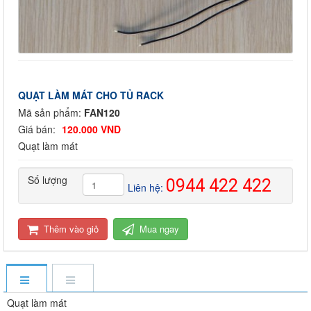
QUẠT LÀM MÁT CHO TỦ RACK
Mã sản phẩm:
FAN120
Giá bán:
120.000 VND
Quạt làm mát
Số lượng
0944 422 422
Liên hệ:
Thêm vào giỏ
Mua ngay
Quạt làm mát