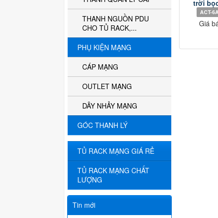
trời bọ
ACT-6
THANH NGUỒN PDU
Giá b
CHO TỦ RACK,...
PHỤ KIỆN MẠNG
CÁP MẠNG
OUTLET MẠNG
DÂY NHẢY MẠNG
GÓC THANH LÝ
TỦ RACK MẠNG GIÁ RẺ
TỦ RACK MẠNG CHẤT
LƯỢNG
Tin mới