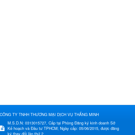
CÔNG TY TNHH THƯƠNG MẠI DỊCH VỤ THẮNG MINH
M.S.D.N: 0313015727, Cấp tại Phòng Đăng ký kinh doanh Sở
Kế hoạch và Đầu tư TPHCM; Ngày cấp: 05/06/2015, được đăng
ký thay đổi lần thứ 2