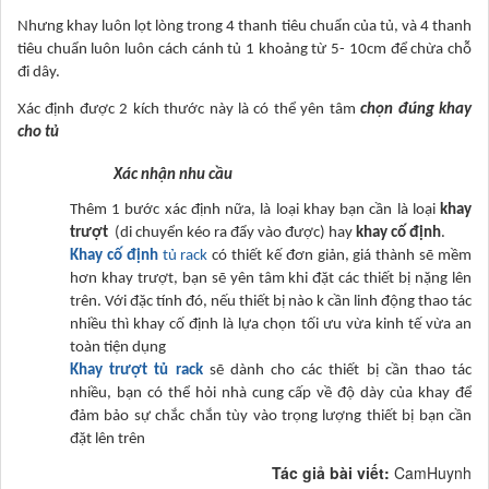
Nhưng khay luôn lọt lòng trong 4 thanh tiêu chuẩn của tủ, và 4 thanh
tiêu chuẩn luôn luôn cách cánh tủ 1 khoảng từ 5- 10cm để chừa chỗ
đi dây.
Xác định được 2 kích thước này là có thể yên tâm
chọn đúng khay
cho tủ
Xác nhận nhu cầu
Thêm 1 bước xác định nữa, là loại khay bạn cần là loại
khay
trượt
(di chuyển kéo ra đẩy vào được) hay
khay cố định
.
Khay cố định
tủ rack
có thiết kế đơn giản, giá thành sẽ mềm
hơn khay trượt, bạn sẽ yên tâm khi đặt các thiết bị nặng lên
trên. Với đặc tính đó, nếu thiết bị nào k cần linh động thao tác
nhiều thì khay cố định là lựa chọn tối ưu vừa kinh tế vừa an
toàn tiện dụng
Khay trượt tủ rack
sẽ dành cho các thiết bị cần thao tác
nhiều, bạn có thể hỏi nhà cung cấp về độ dày của khay để
đảm bảo sự chắc chắn tùy vào trọng lượng thiết bị bạn cần
đặt lên trên
Tác giả bài viết:
CamHuynh