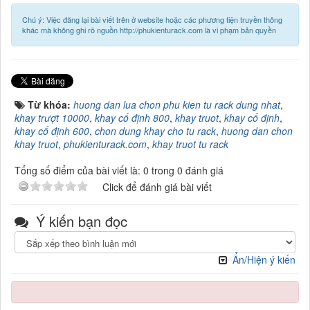
Chú ý: Việc đăng lại bài viết trên ở website hoặc các phương tiện truyền thông
khác mà không ghi rõ nguồn http://phukienturack.com là vi phạm bản quyền
Từ khóa:
huong dan lua chon phu kien tu rack dung nhat
,
khay trượt 10000
,
khay cố định 800
,
khay truot
,
khay cố định
,
khay cố định 600
,
chon dung khay cho tu rack
,
huong dan chon
khay truot
,
phukienturack.com
,
khay truot tu rack
Tổng số điểm của bài viết là: 0 trong 0 đánh giá
Click để đánh giá bài viết
Ý kiến bạn đọc
Ẩn/Hiện ý kiến