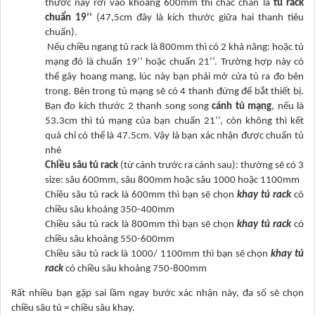
thước này rơi vào khoảng 600mm thì chắc chắn là
tủ rack
chuẩn 19’’
(47,5cm đây là kích thước giữa hai thanh tiêu
chuẩn).
Nếu chiều ngang tủ rack là 800mm thì có 2 khả năng: hoặc tủ
mạng đó là chuẩn 19’’ hoặc chuẩn 21’’. Trường hợp này có
thể gây hoang mang, lúc này bạn phải mở cửa tủ ra đo bên
trong. Bên trong tủ mạng sẽ có 4 thanh đứng để bắt thiết bị.
Bạn đo kích thước 2 thanh song song
cánh tủ mạng
, nếu là
53.3cm thì tủ mạng của bạn chuẩn 21’’, còn không thì kết
quả chỉ có thể là 47.5cm. Vậy là bạn xác nhận được chuẩn tủ
nhé
Chiều sâu tủ rack
(từ cánh trước ra cánh sau): thường sẽ có 3
size: sâu 600mm, sâu 800mm hoặc sâu 1000 hoặc 1100mm
Chiều sâu tủ rack là 600mm thì bạn sẽ chọn
khay tủ rack
có
chiều sâu khoảng 350-400mm
Chiều sâu tủ rack là 800mm thì bạn sẽ chọn
khay tủ rack
có
chiều sâu khoảng 550-600mm
Chiều sâu tủ rack là 1000/ 1100mm thì bạn sẽ chọn
khay tủ
rack
có chiều sâu khoảng 750-800mm
Rất nhiều bạn gặp sai lầm ngay bước xác nhận này, đa số sẽ chọn
chiều sâu tủ = chiều sâu khay.