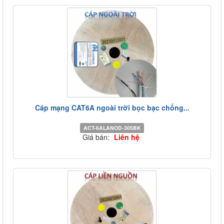
Cáp mạng CAT6A ngoài trời bọc bạc chống...
ACT-6ALANOD-305BK
Giá bán:
Liên hệ