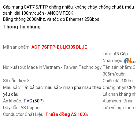
Cáp mạng CAT7 S/FTP chống nhiễu, kháng cháy, chống chuột, màu
xanh, dài 100m/cuộn - ANCOMTECK
Băng thông 2000Mhz, và tốc độ Ethernet 25Gbps
Thông tin chung
Mã sản phẩm:
ACT-7SFTP-BULK305 BLUE
Loại
:
LAN Cáp
Nhãn hiệu:
Nơi xuất xứ: Made in Vietnam - Taiwan Technology
Tên sản phẩm
: 
305m/cuộn
Số dẫn điện:8
Chiều dài
:
100m
Màu sắc:
Tất cả các màu sắc- nhận pha màu theo
Chứng nhận
:
CE/R
yêu cầu
Lá chắn kháng nh
Áo khoác:
PVC (50P)
Aluminum Brain
Dây dẫn
: AS Copper
Lớp vỏ bọc theo y
Conductor Chất
Liệu
:
Thuần đồng AS 100%