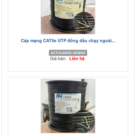
Cáp mạng CAT5e UTP đồng dầu chạy ngoài...
ACT-5LANOD-305BKO
Giá bán:
Liên hệ