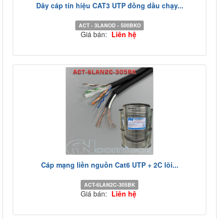
Dây cáp tín hiệu CAT3 UTP đồng dầu chạy...
ACT - 3LANOD - 500BKO
Giá bán:
Liên hệ
Cáp mạng liền nguồn Cat6 UTP + 2C lõi...
ACT-6LAN2C-305BK
Giá bán:
Liên hệ