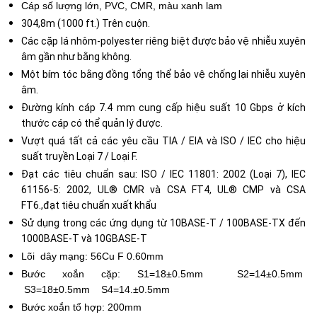
Cáp số lượng lớn, PVC, CMR, màu xanh lam
304,8m (1000 ft.) Trên cuộn.
Các cặp lá nhôm-polyester riêng biệt được bảo vệ nhiễu xuyên
âm gần như bằng không.
Một bím tóc bằng đồng tổng thể bảo vệ chống lại nhiễu xuyên
âm.
Đường kính cáp 7.4 mm cung cấp hiệu suất 10 Gbps ở kích
thước cáp có thể quản lý được.
Vượt quá tất cả các yêu cầu TIA / EIA và ISO / IEC cho hiệu
suất truyền Loại 7 / Loại F.
Đạt các tiêu chuẩn sau: ISO / IEC 11801: 2002 (Loại 7), IEC
61156-5: 2002, UL® CMR và CSA FT4, UL® CMP và CSA
FT6.,đạt tiêu chuẩn xuất khẩu
Sử dụng trong các ứng dụng từ 10BASE-T / 100BASE-TX đến
1000BASE-T và 10GBASE-T
Lõi dây mạng: 56Cu F 0.60mm
Bước xoắn cặp: S1=18±0.5mm S2=14±0.5mm
S3=18±0.5mm S4=14.±0.5mm
Bước xoắn tổ hợp: 200mm