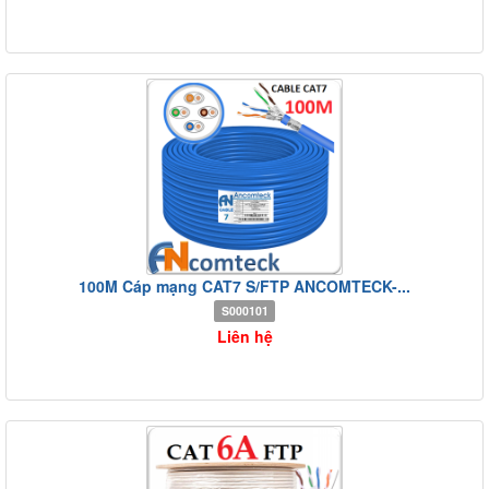
100M Cáp mạng CAT7 S/FTP ANCOMTECK-...
S000101
Liên hệ