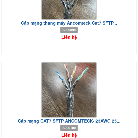
Cáp mạng thang máy Ancomteck Cat7 SFTP...
S000099
Liên hệ
Cáp mạng CAT7 SFTP ANCOMTECK- 23AWG 25...
S000100
Liên hệ