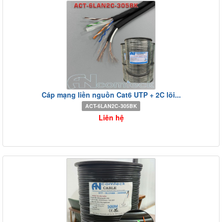
Cáp mạng liền nguồn Cat6 UTP + 2C lõi...
ACT-6LAN2C-305BK
Liên hệ