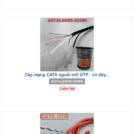
Cáp mạng CAT6 ngoài trời UTP - có dây...
ACT-6LANOD-305BK
Liên hệ