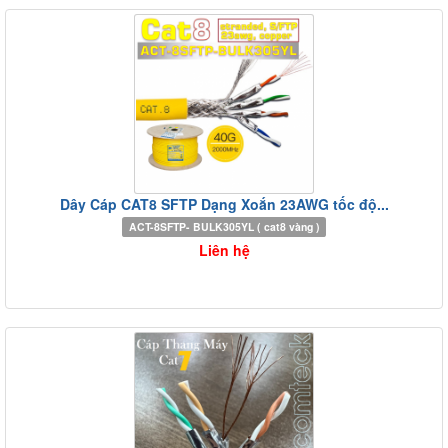
Dây Cáp CAT8 SFTP Dạng Xoắn 23AWG tốc độ...
ACT-8SFTP- BULK305YL ( cat8 vàng )
Liên hệ