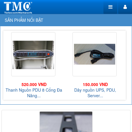
SẢN PHẨM NỔI BẬT
150.000 VND
64.000 VND
a
Dây nguồn UPS, PDU,
Cáp nhảy-Patch cord
Server...
COMMSCOPE...