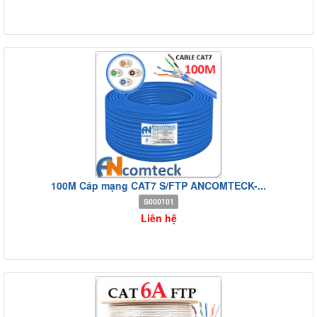
100M Cáp mạng CAT7 S/FTP ANCOMTECK-...
S000101
Liên hệ