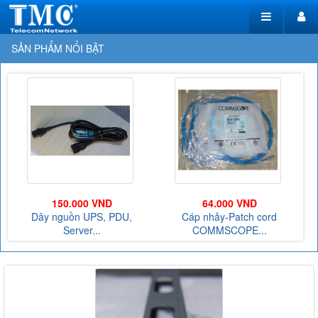
SẢN PHẨM NỔI BẬT
150.000 VND
64.000 VND
a
Dây nguồn UPS, PDU,
Cáp nhảy-Patch cord
Server...
COMMSCOPE...