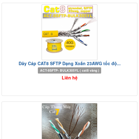
Dây Cáp CAT8 SFTP Dạng Xoắn 23AWG tốc độ...
ACT-8SFTP- BULK305YL ( cat8 vàng )
Liên hệ