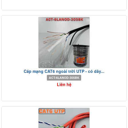
Cáp mạng CAT6 ngoài trời UTP - có dây...
ACT-6LANOD-305BK
Liên hệ