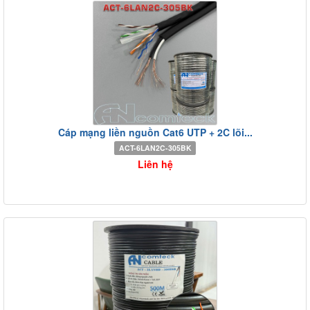
Cáp mạng liền nguồn Cat6 UTP + 2C lõi...
ACT-6LAN2C-305BK
Liên hệ