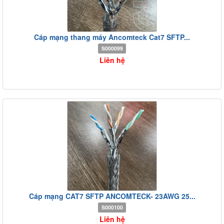
Cáp mạng thang máy Ancomteck Cat7 SFTP...
S000099
Liên hệ
Cáp mạng CAT7 SFTP ANCOMTECK- 23AWG 25...
S000100
Liên hệ