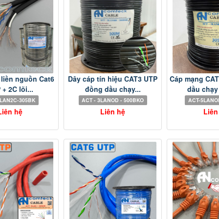
liền nguồn Cat6
Dây cáp tín hiệu CAT3 UTP
Cáp mạng CAT
+ 2C lõi...
đồng dầu chạy...
dầu chạy 
6LAN2C-305BK
ACT - 3LANOD - 500BKO
ACT-5LANO
Liên hệ
Liên hệ
Liên