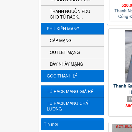
VND
300.000 VND
850.000 VND
520.
DU 12
Thanh Nguồn PDU 6
Thanh Nguồn PDU 12
Thanh N
THANH NGUỒN PDU
.
Cổng, Công...
Cổng C13...
Cổng Đ
CHO TỦ RACK,...
PHỤ KIỆN MẠNG
CÁP MẠNG
OUTLET MẠNG
DÂY NHẢY MẠNG
GÓC THANH LÝ
Thanh Q
TỦ RACK MẠNG GIÁ RẺ
H
T
TỦ RACK MẠNG CHẤT
38
LƯỢNG
Tin mới