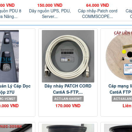
000 VND
150.000 VND
64.000 VND
guồn PDU 8
Dây nguồn UPS, PDU,
Cáp nhảy-Patch cord
Cáp
a Năng...
Server...
COMMSCOPE...
uản Lý Cáp Dọc
Dây nhảy PATCH CORD
Cáp mạng l
ộp 27U
Cat6A S-FTP,...
Cat6A FTP +
MC-VCM27
ACT-LAN-6A05WT
ACT-6ALAN
0.000 VND
170.000 VND
Liên