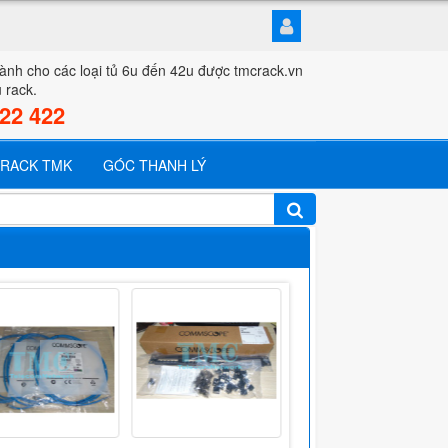
 dành cho các loại tủ 6u đến 42u được tmcrack.vn
ủ rack.
422 422
 RACK TMK
GÓC THANH LÝ