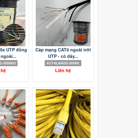
5e UTP đồng
Cáp mạng CAT6 ngoài trời
ngoài...
UTP - có dây...
D-305BKO
ACT-6LANOD-305BK
 hệ
Liên hệ