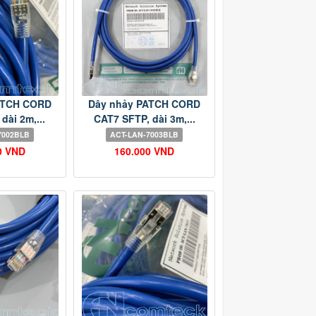
ATCH CORD
Dây nhảy PATCH CORD
dài 2m,...
CAT7 SFTP, dài 3m,...
7002BLB
ACT-LAN-7003BLB
0 VND
160.000 VND