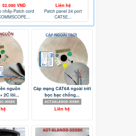
52.000 VND
Liên hệ
Liên hệ
 nhảy-Patch cord
Patch panel 24 port
Patch panel 24 port
COMMSCOPE...
CAT5E...
CAT6...
iền nguồn
Cáp mạng CAT6A ngoài trời
 2C lõi...
bọc bạc chống...
2C-305BK
ACT-6ALANOD-305BK
 hệ
Liên hệ