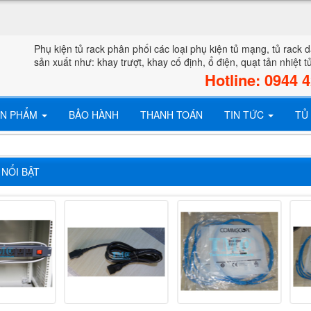
Phụ kiện tủ rack phân phối các loại phụ kiện tủ mạng, tủ rack
sản xuất như: khay trượt, khay cố định, ổ điện, quạt tản nhiệt t
Hotline: 0944 
ẢN PHẨM
BẢO HÀNH
THANH TOÁN
TIN TỨC
TỦ
NỔI BẬT