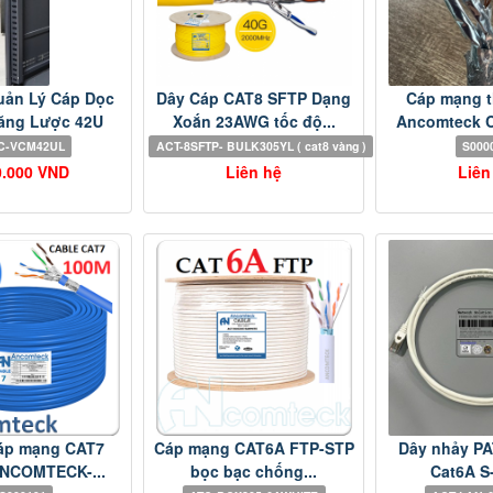
uản Lý Cáp Dọc
Dây Cáp CAT8 SFTP Dạng
Cáp mạng 
ăng Lược 42U
Xoắn 23AWG tốc độ...
Ancomteck C
C-VCM42UL
ACT-8SFTP- BULK305YL ( cat8 vàng )
S000
0.000 VND
Liên hệ
Liên
áp mạng CAT7
Cáp mạng CAT6A FTP-STP
Dây nhảy P
ANCOMTECK-...
bọc bạc chống...
Cat6A S-