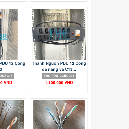
PDU 12 Cổng
Thanh Nguồn PDU 12 Cổng
3
đa năng và C13...
12CBC13
TMC-PDU12CBUC13
00 VND
1.100.000 VND