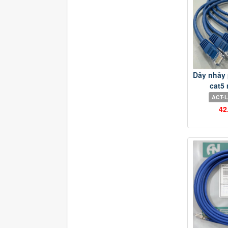
Dây nhảy 
cat5 
ACT-
42