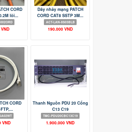
ATCH CORD
Dây nhảy mạng PATCH
.2M lõi...
CORD CAT8 SSTP 3M...
6002ORD
ACT-LAN-8S03BLB
0 VND
190.000 VND
ATCH CORD
Thanh Nguồn PDU 20 Cổng
FTP,...
C13 C19
-6A02WT
TMC-PDU20CBC13C19
0 VND
1.900.000 VND