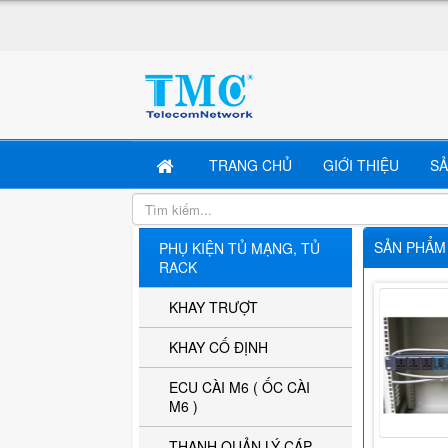
TRANG CHỦ
GIỚI THIỆU
S
SẢN PHẨM 
PHỤ KIỆN TỦ MẠNG, TỦ
RACK
KHAY TRƯỢT
KHAY CỐ ĐỊNH
ECU CÀI M6 ( ỐC CÀI
M6 )
THANH QUẢN LÝ CÁP