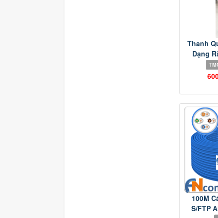
Thanh Q
Dạng R
TM
60
100M C
S/FTP 