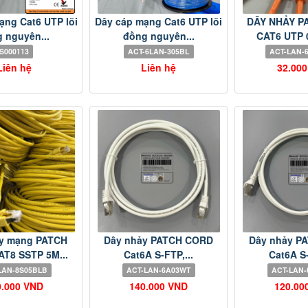
ạng Cat6 UTP lõi
Dây cáp mạng Cat6 UTP lõi
DÂY NHẢY P
 nguyên...
đồng nguyên...
CAT6 UTP 0
S000113
ACT-6LAN-305BL
ACT-LAN-
Liên hệ
Liên hệ
32.00
y mạng PATCH
Dây nhảy PATCH CORD
Dây nhảy P
T8 SSTP 5M...
Cat6A S-FTP,...
Cat6A S-
LAN-8S05BLB
ACT-LAN-6A03WT
ACT-LAN
0.000 VND
140.000 VND
120.00