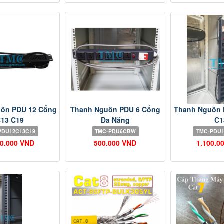
ồn PDU 12 Cổng
Thanh Nguồn PDU 6 Cổng
Thanh Nguồn 
13 C19
Đa Năng
C1
PDU12C13C19
TMC-PDU6CBW
TMC-PDU
00.000 VND
500.000 VND
1.100.0