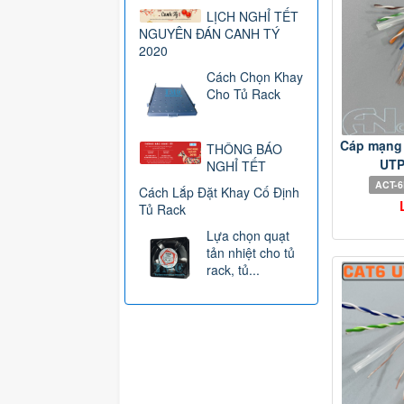
LỊCH NGHỈ TẾT
NGUYÊN ĐÁN CANH TÝ
2020
Cách Chọn Khay
Cho Tủ Rack
Cáp mạng 
THÔNG BÁO
UTP 
NGHỈ TẾT
ACT-
Cách Lắp Đặt Khay Cố Định
Tủ Rack
Lựa chọn quạt
tản nhiệt cho tủ
rack, tủ...