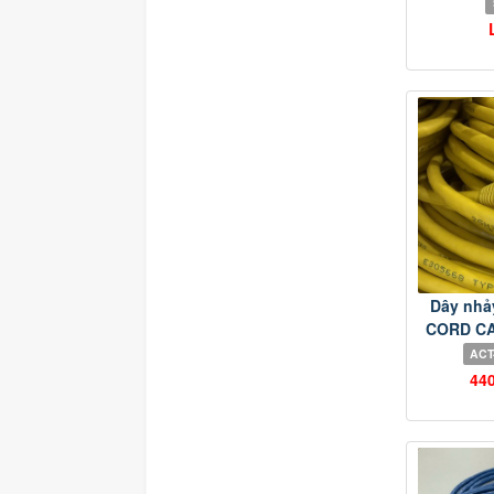
Dây nhả
CORD CA
ACT
44