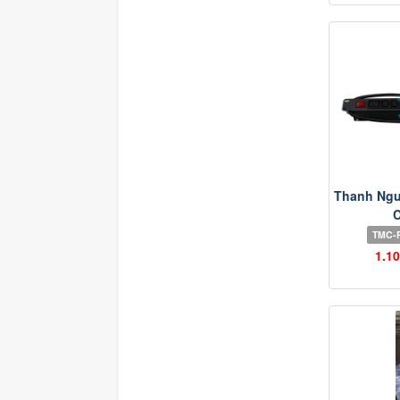
Thanh Ngu
C
TMC-
1.1