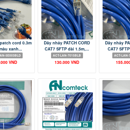
patch cord 0.3m
Dây nhảy PATCH CORD
Dây nhảy P
màu xanh...
CAT7 SFTP dài 1.5m,...
CAT7 SFTP 
LAN-5E003BLD
ACT-LAN-7015BLB
ACT-LAN-
.000 VND
130.000 VND
155.00