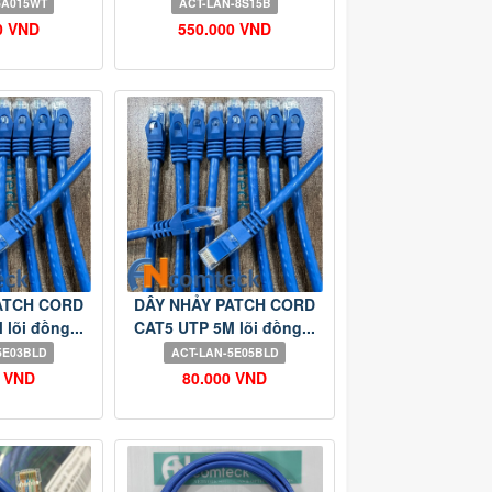
6A015WT
ACT-LAN-8S15B
0 VND
550.000 VND
ATCH CORD
DÂY NHẢY PATCH CORD
lõi đồng...
CAT5 UTP 5M lõi đồng...
5E03BLD
ACT-LAN-5E05BLD
0 VND
80.000 VND