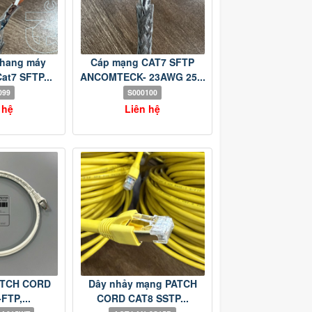
thang máy
Cáp mạng CAT7 SFTP
at7 SFTP...
ANCOMTECK- 23AWG 25...
099
S000100
 hệ
Liên hệ
ATCH CORD
Dây nhảy mạng PATCH
FTP,...
CORD CAT8 SSTP...