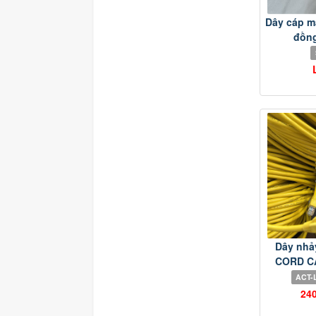
Dây cáp m
đồng
Dây nhả
CORD CA
ACT-
24